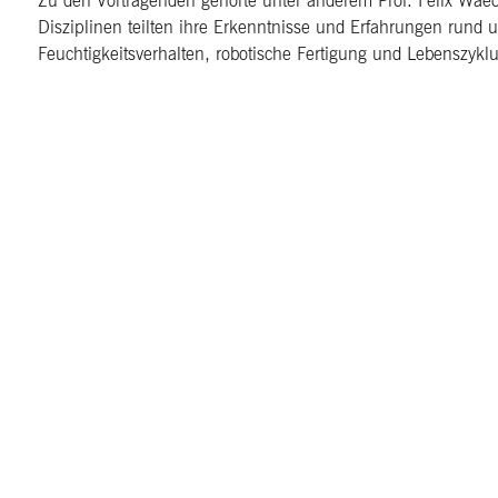
Zu den Vortragenden gehörte unter anderem Prof. Felix Wae
Disziplinen teilten ihre Erkenntnisse und Erfahrungen run
Feuchtigkeitsverhalten, robotische Fertigung und Lebenszykl