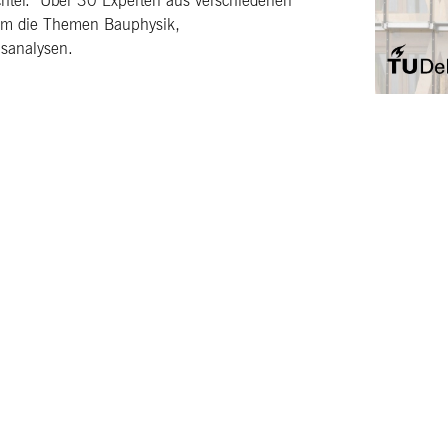
chter. Über 30 Experten aus verschiedenen
d um die Themen Bauphysik,
usanalysen.