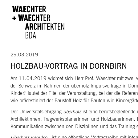
Direkt zum Inhalt
29.03.2019
HOLZBAU-VORTRAG IN DORNBIRN
Am 11.04.2019 widmet sich Herr Prof. Waechter mit zwei w
der Schweiz im Rahmen der überholz Impulsvorträge in Dorn
Kinder!' lautet der Titel der Veranstaltung, bei der die Refer
wie prädestiniert der Baustoff Holz für Bauten wie Kindergär
Der Universitätslehrgang
überholz
ist eine berufsbegleitende 
ArchitektInnen, TragwerksplanerInnen und HolzbauerInnen. 
Kommunikation zwischen den Disziplinen und das Training e
Überholz Impulse
ist eine öffentliche Vortragsreihe mit in