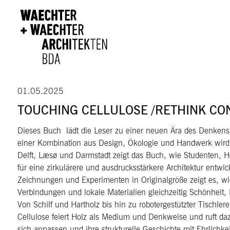
Direkt zum Inhalt
01.05.2025
TOUCHING CELLULOSE /RETHINK CO
Dieses Buch lädt die Leser zu einer neuen Ära des Denkens 
einer Kombination aus Design, Ökologie und Handwerk wird
Delft, Læsø und Darmstadt zeigt das Buch, wie Studenten, H
für eine zirkulärere und ausdrucksstärkere Architektur entwi
Zeichnungen und Experimenten in Originalgröße zeigt es, wi
Verbindungen und lokale Materialien gleichzeitig Schönheit,
Von Schilf und Hartholz bis hin zu robotergestützter Tischle
Cellulose feiert Holz als Medium und Denkweise und ruft da
sich anpassen und ihre strukturelle Geschichte mit Ehrlichkei