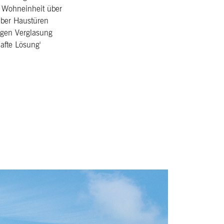
e Wohneinheit über
 Über Haustüren
higen Verglasung
hafte Lösung'