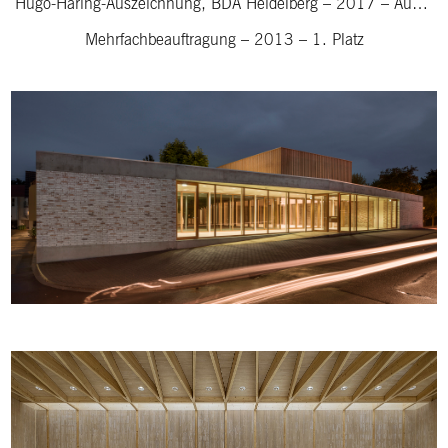
Hugo-Häring-Auszeichnung, BDA Heidelberg
–
2017
–
Auszeichnung
Mehrfachbeauftragung
–
2013
–
1. Platz