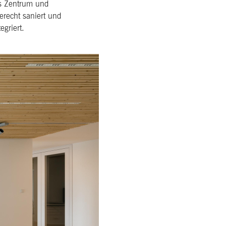
hes Zentrum und
recht saniert und
griert.