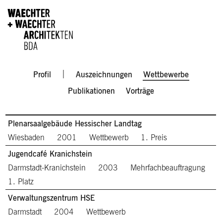
Direkt zum Inhalt
Men
Profil
Auszeichnungen
Wettbewerbe
Publikationen
Vorträge
Plenarsaalgebäude Hessischer Landtag
Wiesbaden
2001
Wettbewerb
1. Preis
Jugendcafé Kranichstein
Darmstadt-Kranichstein
2003
Mehrfachbeauftragung
1. Platz
Verwaltungszentrum HSE
Darmstadt
2004
Wettbewerb